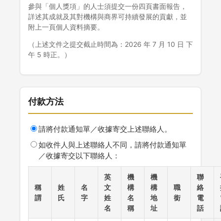
參與「個人獎項」的人士須提交一份四頁書面報告，
詳述其成就及其對機構與商界可持續發展的貢獻，並
附上一頁個人資料摘要。
（上述文件之提交截止時間為：2026 年 7 月 10 日 下
午 5 時正。）
付款方法
請將付款通知單／收據寄交上述聯絡人。
如收件人與上述聯絡人不同，請將付款通知單
／收據寄交以下聯絡人：
英
機
機
聯
稱
姓
名
文
構
構
職
絡
謂
氏
字
姓
名
地
銜
電
名
稱
址
話