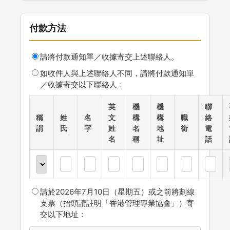
付款方法
請將付款通知單／收據寄交上述聯絡人。
如收件人與上述聯絡人不同，請將付款通知單
／收據寄交以下聯絡人：
英
機
機
聯
稱
姓
名
文
構
構
職
絡
謂
氏
字
姓
名
地
銜
電
名
稱
址
話
請於2026年7月10日（星期五）或之前將劃線
支票（抬頭請註明「香港管理專業協會」）寄
交以下地址：